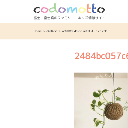
Skip
to
content
富士・富士宮のファミリー・キッズ情報サイト
Home
>
2484bc057c680c045dd7ef85f5d7d2fb
2484bc057c