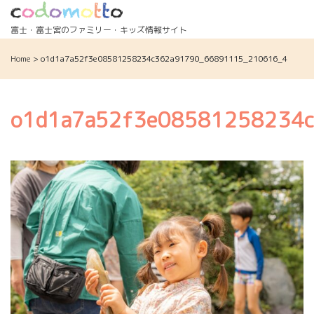
Skip
to
富士・富士宮のファミリー・キッズ情報サイト
content
Home
>
o1d1a7a52f3e08581258234c362a91790_66891115_210616_4
o1d1a7a52f3e08581258234